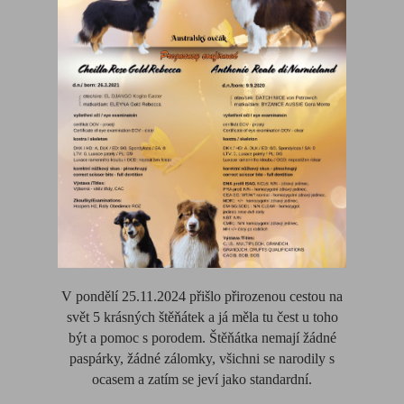
V pondělí 25.11.2024 přišlo přirozenou cestou na
svět 5 krásných štěňátek a já měla tu čest u toho
být a pomoc s porodem. Štěňátka nemají žádné
paspárky, žádné zálomky, všichni se narodily s
ocasem a zatím se jeví jako standardní.