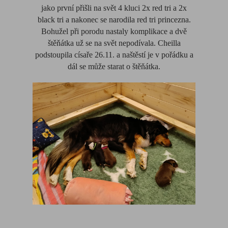
jako první přišli na svět 4 kluci 2x red tri a 2x
black tri a nakonec se narodila red tri princezna.
Bohužel při porodu nastaly komplikace a dvě
štěňátka už se na svět nepodívala. Cheilla
podstoupila císaře 26.11. a naštěstí je v pořádku a
dál se může starat o štěňátka.